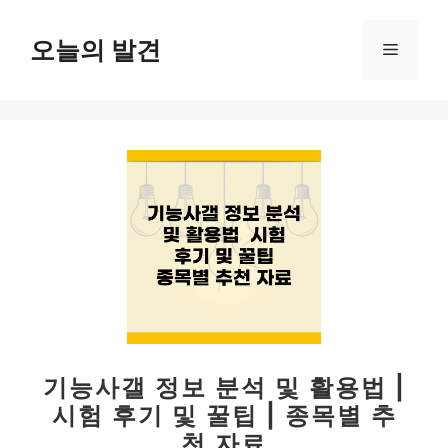
컨
텐
오늘의 발견
메
츠
로
뉴
건
너
뛰
기
기능사갤 정보 분석 및 활용법 |
시험 후기 및 꿀팁 | 종목별 추
천 자료