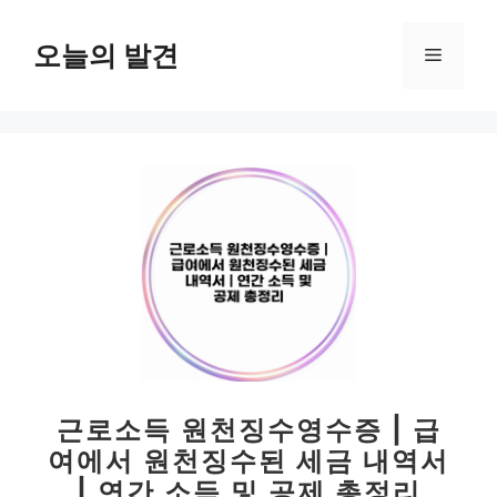
컨
텐
오늘의 발견
메
츠
로
뉴
건
너
뛰
기
근로소득 원천징수영수증 | 급
여에서 원천징수된 세금 내역서
| 연간 소득 및 공제 총정리