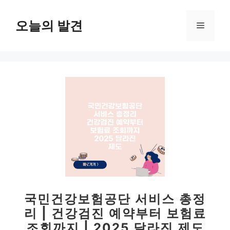
컨
텐
오늘의 발견
메
츠
로
뉴
건
너
뛰
기
국민건강보험공단 서비스 총정
리 | 건강검진 예약부터 보험료
조회까지 | 2025 달라진 제도