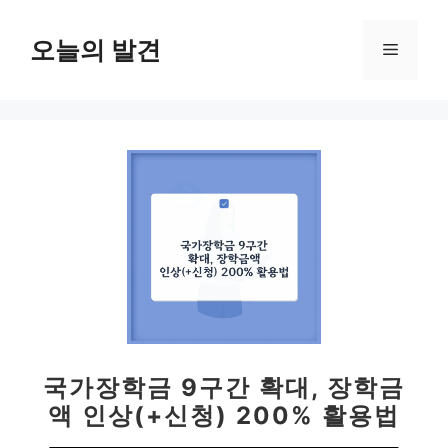
컨
텐
오늘의 발견
메
츠
로
뉴
건
너
뛰
기
국가장학금 9구간 확대, 장학금
액 인상(+신청) 200% 활용법