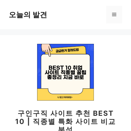
컨
텐
오늘의 발견
메
츠
로
뉴
건
너
뛰
기
구인구직 사이트 추천 BEST
10 | 직종별 특화 사이트 비교
분석