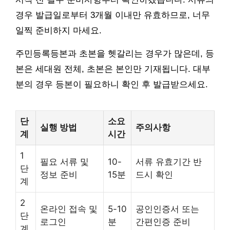
경우 발급일로부터 3개월 이내만 유효하므로, 너무
일찍 준비하지 마세요.
주민등록등본과 초본을 헷갈리는 경우가 많은데, 등
본은 세대원 전체, 초본은 본인만 기재됩니다. 대부
분의 경우 등본이 필요하니 확인 후 발급받으세요.
단
소요
실행 방법
주의사항
계
시간
1
필요 서류 및
10-
서류 유효기간 반
단
정보 준비
15분
드시 확인
계
2
온라인 접속 및
5-10
공인인증서 또는
단
로그인
분
간편인증 준비
계