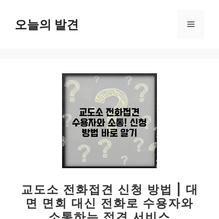
컨
텐
오늘의 발견
메
츠
로
뉴
건
너
뛰
기
교도소 전화접견 신청 방법 | 대
면 면회 대신 전화로 수용자와
소통하는 접견 서비스