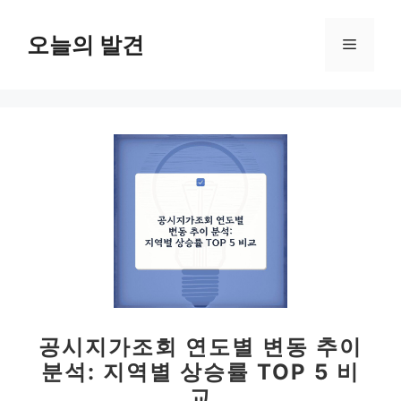
컨
텐
오늘의 발견
메
츠
로
뉴
건
너
뛰
기
공시지가조회 연도별 변동 추이
분석: 지역별 상승률 TOP 5 비
교