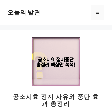
컨
텐
오늘의 발견
메
츠
로
뉴
건
너
뛰
기
공소시효 정지 사유와 중단 효
과 총정리