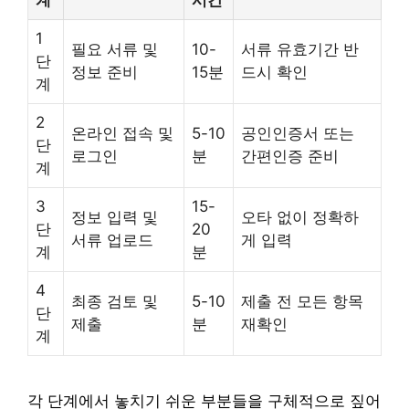
계
시간
1
필요 서류 및
10-
서류 유효기간 반
단
정보 준비
15분
드시 확인
계
2
온라인 접속 및
5-10
공인인증서 또는
단
로그인
분
간편인증 준비
계
3
15-
정보 입력 및
오타 없이 정확하
단
20
서류 업로드
게 입력
계
분
4
최종 검토 및
5-10
제출 전 모든 항목
단
제출
분
재확인
계
각 단계에서 놓치기 쉬운 부분들을 구체적으로 짚어