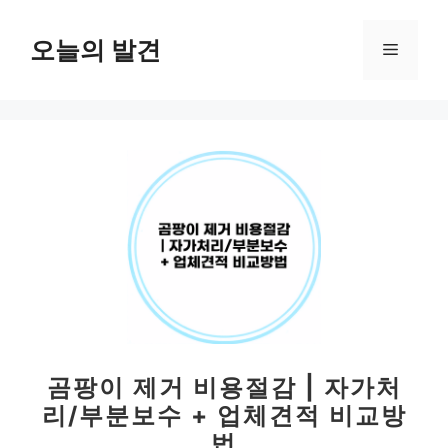
컨
텐
오늘의 발견
메
츠
로
뉴
건
너
뛰
기
곰팡이 제거 비용절감 | 자가처
리/부분보수 + 업체견적 비교방
법