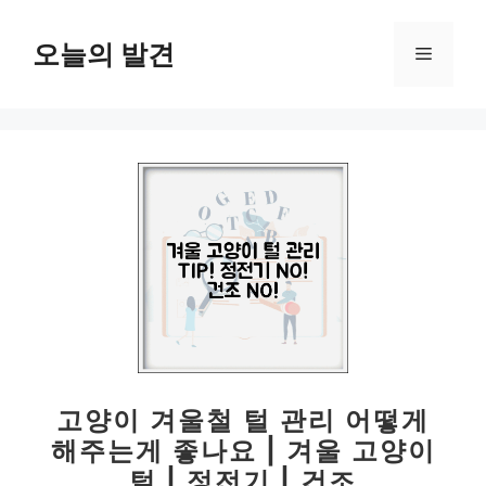
컨
텐
오늘의 발견
메
츠
로
뉴
건
너
뛰
기
고양이 겨울철 털 관리 어떻게
해주는게 좋나요 | 겨울 고양이
털 | 정전기 | 건조