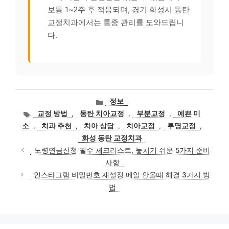
보통 1~2주 후 적응되며, 경기 화성시 동탄
교정치과에서는 통증 관리를 도와드립니
다.
카
정보
테
태
교정 방법
,
동탄 치아교정
,
부분교정
,
예쁜 미
고
그
소
,
치과 추천
,
치아 상담
,
치아교정
,
투명교정
,
리
화성 동탄 교정치과
노령연금신청 필수 체크리스트, 놓치기 쉬운 5가지 준비
사항
인스타그램 비밀번호 재설정 메일 안올때 해결 3가지 방
법