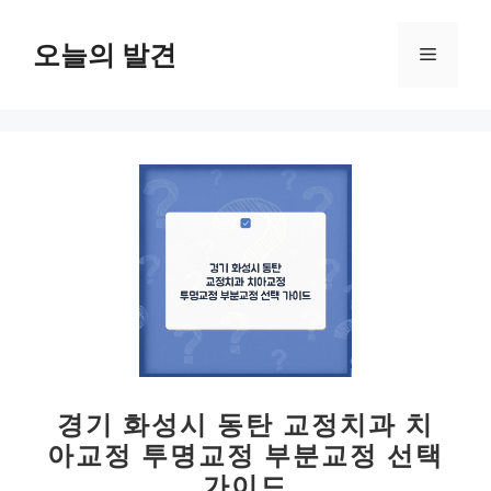
컨
텐
오늘의 발견
메
츠
로
뉴
건
너
뛰
기
경기 화성시 동탄 교정치과 치
아교정 투명교정 부분교정 선택
가이드