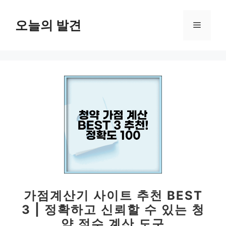
컨
텐
오늘의 발견
메
츠
로
뉴
건
너
뛰
기
가점계산기 사이트 추천 BEST
3 | 정확하고 신뢰할 수 있는 청
약 점수 계산 도구