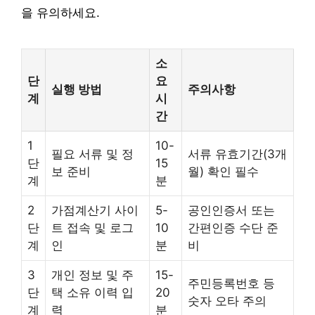
을 유의하세요.
소
단
요
실행 방법
주의사항
계
시
간
1
10-
필요 서류 및 정
서류 유효기간(3개
단
15
보 준비
월) 확인 필수
계
분
2
가점계산기 사이
5-
공인인증서 또는
단
트 접속 및 로그
10
간편인증 수단 준
계
인
분
비
3
개인 정보 및 주
15-
주민등록번호 등
단
택 소유 이력 입
20
숫자 오타 주의
계
력
분